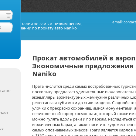
обили
email:
contac
обилей в Италии по самым низким ценам,
0
дной компании по прокату авто Naniko
Прокат автомобилей в аэроп
Экономичные предложения а
Naniko
Прага числится среди самых востребованных туристи
 авто
поскольку предлагает удивительные и очаровательны
экземпляры архитектурных жемчужин различных школ
ренессанса и кубизма и до стиля модерн. С одной ст
улочки с прекрасно сохранившимися монументами, а 
чает
великолепный город-космополит, который также име
можно гулять вдоль реки и по паркам, насладиться 
и оживленных барах, а также посетить художественны
ых
самых опознаваемых знаков Праги является Карлов м
в 1357 году, на месте прежнего моста, разрушенного