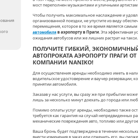
мост переполнен музыкантами и уличными артистами
Чтобы получить максимальное наслаждение и удовл
рования
организованной поездки, не упустите из виду обесп
перемещения, которое в то же время является самы
кого
в аэропорту в Праги
. Эта эффективная у
автомобиля
ожидания автобусов или же лишних растрат на такси.
ПОЛУЧИТЕ ГИБКИЙ, ЭКОНОМИЧНЫЙ
АВТОПРОКАТА АЭРОПОРТУ ПРАГИ 
КОМПАНИИ NANIKO!
Для осуществления аренды необходимо иметь в налич
водительское удостоверение и ваучер резервации, 
принятии автомобиля.
Заказав у нас услуги, вы сразу же при прибытии мож
лишь за несколько минут доехать до города или люб
Помимо оплаты услуг аренды, необходимо также оста
требуется как гарантия на случай непредвиденных ра
механические повреждения авто, топливо или другое
Ваша бронь будет подтверждена в течении нескольки
внести изменения в заказ или отменить его, вы сможе