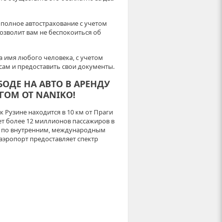
полное автострахование с учетом
позволит вам не беспокоиться об
 имя любого человека, с учетом
 сам и предоставить свои документы.
ОДЕ НА АВТО В АРЕНДУ
ГОМ ОТ NANIKO!
 Рузине находится в 10 км от Праги
ает более 12 миллионов пассажиров в
ы по внутренним, международным
эропорт предоставляет спектр