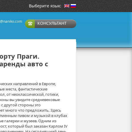
Выберите язык:
t@naniko.com
КОНСУЛЬТАНТ
орту Праги.
ренды авто с
ческих направлений в Европе,
е места, фантастические
, от неоклассической, готики,
ороны вы увидите средневековые
с другой стороны это
ет много что предложить. Здесь
отменным пивом и музыкой в клубах
е галереи и музеев. Одним из
ост, который был заказан Карлом IV
 наводнением. На сегодняшний день,