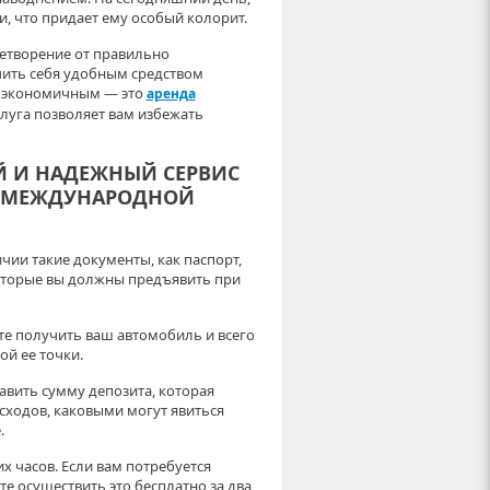
, что придает ему особый колорит.
етворение от правильно
ечить себя удобным средством
м экономичным — это
аренда
слуга позволяет вам избежать
 И НАДЕЖНЫЙ СЕРВИС
ОТ МЕЖДУНАРОДНОЙ
ии такие документы, как паспорт,
которые вы должны предъявить при
ете получить ваш автомобиль и всего
ой ее точки.
вить сумму депозита, которая
сходов, каковыми могут явиться
.
х часов. Если вам потребуется
те осуществить это бесплатно за два