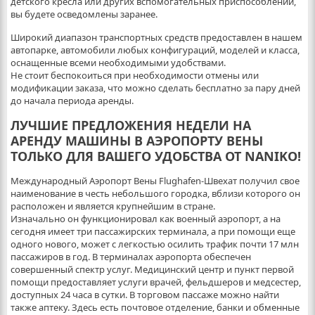
детского кресла или других вспомогательных приспособлений,
вы будете осведомлены заранее.
Широкий диапазон транспортных средств предоставлен в нашем
автопарке, автомобили любых конфигураций, моделей и класса,
оснащенные всеми необходимыми удобствами.
Не стоит беспокоиться при необходимости отмены или
модификации заказа, что можно сделать бесплатно за пару дней
до начала периода аренды.
ЛУЧШИЕ ПРЕДЛОЖЕНИЯ НЕДЕЛИ НА
АРЕНДУ МАШИНЫ В АЭРОПОРТУ ВЕНЫ
ТОЛЬКО ДЛЯ ВАШЕГО УДОБСТВА ОТ NANIKO!
Международный Аэропорт Вены Flughafen-Швехат получил свое
наименование в честь небольшого городка, вблизи которого он
расположен и является крупнейшим в стране.
Изначально он функционировал как военный аэропорт, а на
сегодня имеет три пассажирских терминала, а при помощи еще
одного нового, может с легкостью осилить трафик почти 17 млн
пассажиров в год. В терминалах аэропорта обеспечен
совершенный спектр услуг. Медицинский центр и пункт первой
помощи предоставляет услуги врачей, фельдшеров и медсестер,
доступных 24 часа в сутки. В торговом пассаже можно найти
также аптеку. Здесь есть почтовое отделение, банки и обменные